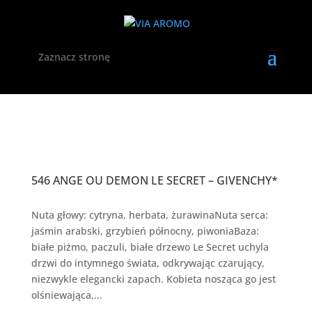
Zaznacz stronę
546 ANGE OU DEMON LE SECRET – GIVENCHY*
Nuta głowy: cytryna, herbata, żurawinaNuta serca:
jaśmin arabski, grzybień północny, piwoniaBaza:
białe piżmo, paczuli, białe drzewo Le Secret uchyla
drzwi do intymnego świata, odkrywając czarujący,
niezwykle elegancki zapach. Kobieta nosząca go jest
olśniewająca,...