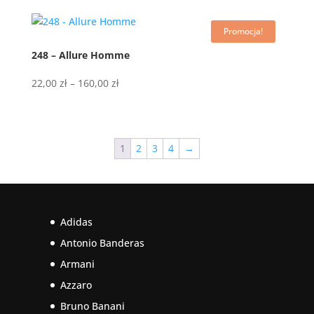
od
22,00 zł
Promocja!
do
160,00 zł
248 – Allure Homme
Zakres
22,00
zł
–
160,00
zł
cen:
od
22,00 zł
do
1
2
3
4
→
160,00 zł
Adidas
Antonio Banderas
Armani
Azzaro
Bruno Banani