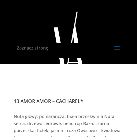
Zaznacz stronę
13 AMOR AMOR – CACHAREL*
Nuta głowy: pomarańcza, biała brzoskwinia Nuta
serca: drzewo cedrowe, heliotrop Baza: czarna
porzeczka, fiołek, jaśmin, róża Owocowo – kwiatowa