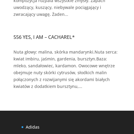
kompozycja rozpala wszystkie zmysły. Zapach
uwodzący, kuszący, niebywale pociągający i
zwracający uwagę. Żaden...
556 YES, I AM – CACHAREL*
Nuta głowy: malina, skórka mandarynki.Nuta serca:
kwiat imbiru, jaśmin, gardenia, bursztyn.Baza:
mleko, sandałowiec, kardamon. Owocowe wnętrze
obejmuje nuty skórki cytrusów, słodkich malin
połączonych z rozwijanymi się akordami białych
kwiatów z dodatkiem bursztynu,...
Adidas