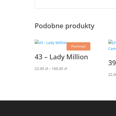
Podobne produkty
Promocja!
43 – Lady Million
39
Zakres
22,00
zł
–
160,00
zł
cen:
22,
od
22,00 zł
do
160,00 zł