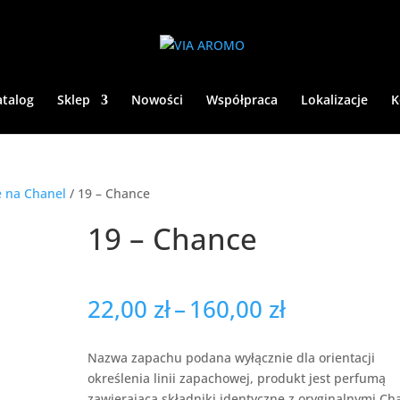
atalog
Sklep
Nowości
Współpraca
Lokalizacje
K
 na Chanel
/ 19 – Chance
19 – Chance
Zakres
22,00
zł
–
160,00
zł
cen:
od
Nazwa zapachu podana wyłącznie dla orientacji
22,00 zł
określenia linii zapachowej, produkt jest perfumą
do
zawierającą składniki identyczne z oryginalnymi Ch