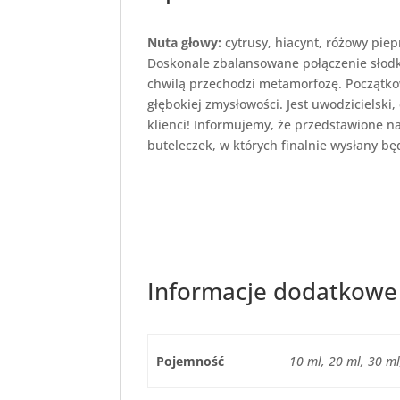
Nuta głowy:
cytrusy, hiacynt, różowy pie
Doskonale zbalansowane połączenie słodk
chwilą przechodzi metamorfozę. Początkow
głębokiej zmysłowości. Jest uwodzicielski,
klienci! Informujemy, że przedstawione na
buteleczek, w których finalnie wysłany bę
Informacje dodatkowe
Pojemność
10 ml, 20 ml, 30 ml