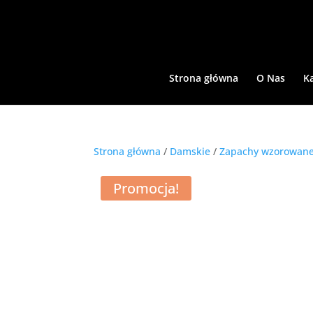
Strona główna
O Nas
K
Strona główna
/
Damskie
/
Zapachy wzorowane
Promocja!