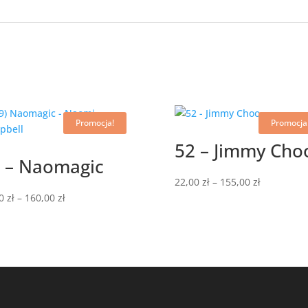
Promocja!
Promocja
52 – Jimmy Cho
 – Naomagic
Zakres
22,00
zł
–
155,00
zł
Zakres
cen:
00
zł
–
160,00
zł
cen:
od
od
22,00 zł
22,00 zł
do
do
155,00 zł
160,00 zł