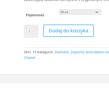
160,00 zł
Pojemność
ilość
Dodaj do koszyka
19
-
Chance
SKU:
19
Kategorie:
Damskie
,
Zapachy wzorowane n
Chanel