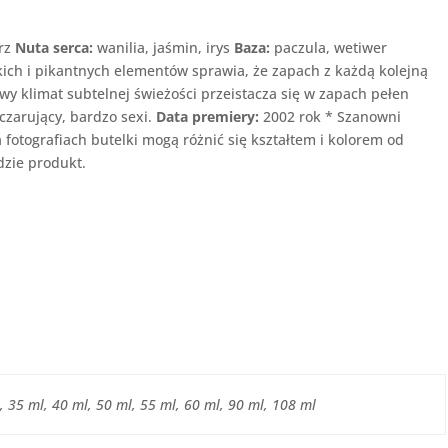
prz
Nuta serca:
wanilia, jaśmin, irys
Baza:
paczula, wetiwer
ich i pikantnych elementów sprawia, że zapach z każdą kolejną
y klimat subtelnej świeżości przeistacza się w zapach pełen
 czarujący, bardzo sexi.
Data premiery:
2002 rok * Szanowni
 fotografiach butelki mogą różnić się kształtem i kolorem od
dzie produkt.
, 35 ml, 40 ml, 50 ml, 55 ml, 60 ml, 90 ml, 108 ml