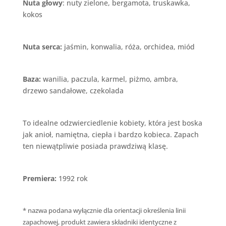
Nuta głowy
: nuty zielone, bergamota, truskawka,
kokos
Nuta serca:
jaśmin, konwalia, róża, orchidea, miód
Baza:
wanilia, paczula, karmel, piżmo, ambra,
drzewo sandałowe, czekolada
To idealne odzwierciedlenie kobiety, która jest boska
jak anioł, namiętna, ciepła i bardzo kobieca. Zapach
ten niewątpliwie posiada prawdziwą klasę.
Premiera:
1992 rok
* nazwa podana wyłącznie dla orientacji określenia linii
zapachowej, produkt zawiera składniki identyczne z