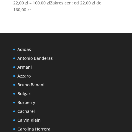
22,00
zł
–
160,00
zł
Zakres cen: od 22,00 zł do
160,00 zł
Adidas
Antonio Banderas
Armani
Azzaro
Bruno Banani
Bulgari
Burberry
Cacharel
Calvin Klein
Carolina Herrera