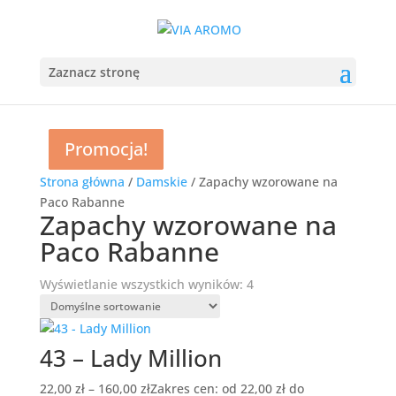
Zaznacz stronę
Promocja!
Promocja!
Promocja!
Promocja!
Strona główna
/
Damskie
/ Zapachy wzorowane na
Paco Rabanne
Zapachy wzorowane na
Paco Rabanne
Wyświetlanie wszystkich wyników: 4
43 – Lady Million
22,00
zł
–
160,00
zł
Zakres cen: od 22,00 zł do